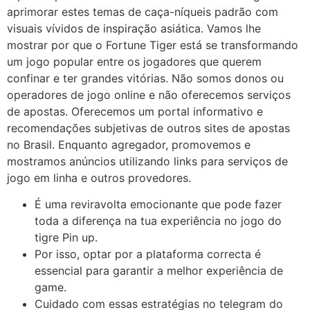
aprimorar estes temas de caça-níqueis padrão com
visuais vívidos de inspiração asiática. Vamos lhe
mostrar por que o Fortune Tiger está se transformando
um jogo popular entre os jogadores que querem
confinar e ter grandes vitórias. Não somos donos ou
operadores de jogo online e não oferecemos serviços
de apostas. Oferecemos um portal informativo e
recomendações subjetivas de outros sites de apostas
no Brasil. Enquanto agregador, promovemos e
mostramos anúncios utilizando links para serviços de
jogo em linha e outros provedores.
É uma reviravolta emocionante que pode fazer
toda a diferença na tua experiência no jogo do
tigre Pin up.
Por isso, optar por a plataforma correcta é
essencial para garantir a melhor experiência de
game.
Cuidado com essas estratégias no telegram do