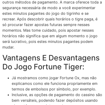
outros métodos de pagamento. A marca oferece toda a
segurança necessária de modo a você experimentar
estes minutos pagantes do jogo do tigrinho e se
recrear. Após descobrir quais horários o tigre paga, é
só procurar fazer apostas futuras sempre nesses
momentos. Mas tome cuidado, pois apostar nesses
horários não significa que em algum momento o jogo
será lucrativo, pois estes minutos pagantes podem
mudar.
Vantagens E Desvantagens
Do Jogo Fortune Tiger:
Já mostramos como jogar Fortune Ox, mas não
explicamos como ele funciona propriamente em
termos de embolsos por símbolo, por exemplo.
Inclusive, as opções de pagamento do cassino são
bem versáteis, podendo fazer depósitos usando