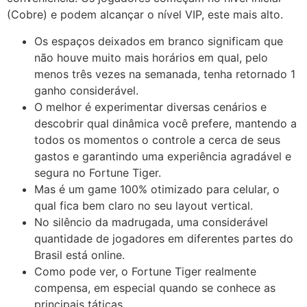
(Cobre) e podem alcançar o nível VIP, este mais alto.
Os espaços deixados em branco significam que
não houve muito mais horários em qual, pelo
menos três vezes na semanada, tenha retornado 1
ganho considerável.
O melhor é experimentar diversas cenários e
descobrir qual dinâmica você prefere, mantendo a
todos os momentos o controle a cerca de seus
gastos e garantindo uma experiência agradável e
segura no Fortune Tiger.
Mas é um game 100% otimizado para celular, o
qual fica bem claro no seu layout vertical.
No silêncio da madrugada, uma considerável
quantidade de jogadores em diferentes partes do
Brasil está online.
Como pode ver, o Fortune Tiger realmente
compensa, em especial quando se conhece as
principais táticas.