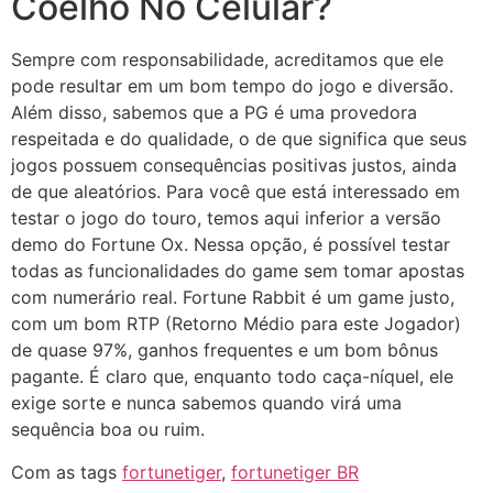
Coelho No Celular?
Sempre com responsabilidade, acreditamos que ele
pode resultar em um bom tempo do jogo e diversão.
Além disso, sabemos que a PG é uma provedora
respeitada e do qualidade, o de que significa que seus
jogos possuem consequências positivas justos, ainda
de que aleatórios. Para você que está interessado em
testar o jogo do touro, temos aqui inferior a versão
demo do Fortune Ox. Nessa opção, é possível testar
todas as funcionalidades do game sem tomar apostas
com numerário real. Fortune Rabbit é um game justo,
com um bom RTP (Retorno Médio para este Jogador)
de quase 97%, ganhos frequentes e um bom bônus
pagante. É claro que, enquanto todo caça-níquel, ele
exige sorte e nunca sabemos quando virá uma
sequência boa ou ruim.
Com as tags
fortunetiger
,
fortunetiger BR