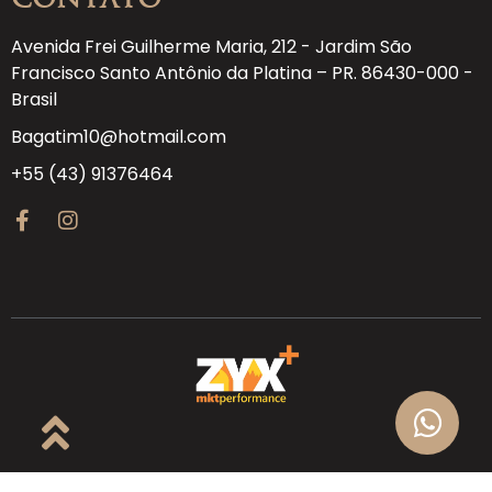
Avenida Frei Guilherme Maria, 212 - Jardim São
Francisco Santo Antônio da Platina – PR. 86430-000 -
Brasil
Bagatim10@hotmail.com
+55 (43) 91376464