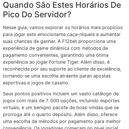
Quando São Estes Horários De
Pico Do Servidor?
Nesse guia, vamos explorar os horários mais propícios
para jogar este emocionante caça-níqueis e aumentar
suas chances de ganhar. A F12bet proporciona uma
experiência de game dinâmica com métodos de
pagamento convenientes, garantindo uma ótima
experiência ao jogar Fortune Tiger. Além disso, é
reconhecida por seu suporte ao cliente de excelência,
tornando-se uma escolha atraente paran apostas
esportivas e jogos de cassino.
Seus pontos positivos incluem um vasto catálogo de
jogos com mais de 7. 000 opções, incluindo esportes
virtuais, e um benigno pacote de boas-vindas que se
prorroga até o quarto depósito. Além disso, oferece
uma escolha de métodos por pagamento para melhor
conveniência. Os jogadores começam no nível inicial