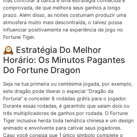
mas controlar a banca é uma estratégia conhecida e
comprovada, de que melhora seus ganhos a longo
prazo. Além disso, as noites costumam produzir uma
atmosfera muito mais descontraída, o talvez possa
influenciar positivamente na experiência de jogo no
Fortune Tiger.
🕰️ Estratégia Do Melhor
Horário: Os Minutos Pagantes
Do Fortune Dragon
Seja na tua primeira ou centésima jogada, por exemplo,
este dragão pode liberar o especial “Dragão da
Fortuna” e conceder 8 rodadas grátis para o jogador.
Durante essas rodadas, é garantido que saiam dois ou
três multiplicadores de ganhos por rodada. O Fortune
Tiger inclusive herda toda temática chinesa e um design
animado e envolvente para cativar seus jogadores.
Caso você consiga que 1 único símbolo complete o