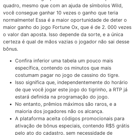
quadro, mesmo que com an ajuda de símbolos Wild,
você consegue ganhar 10 vezes o ganho que teria
normalmente! Essa é a maior oportunidade de deter o
maior ganho do jogo Fortune Ox, que é de 2. 000 vezes
o valor dan aposta. Isso depende da sorte, e a única
certeza é qual de mãos vazias o jogador não sai desse
bônus.
Confira inferior uma tabela um pouco mais
específica, contendo os minutos que mais
costumam pagar no jogo de cassino do tigre.
Isso significa que, independentemente do horário
de que você jogar este jogo do tigrinho, a RTP já
estará definida na programação do jogo.
No entanto, prêmios máximos são raros, e a
maioria dos jogadores não os alcança.
A plataforma aceita códigos promocionais para
ativação de bônus especiais, contendo R$5 grátis
pelo ato do cadastro, sem necessidade de