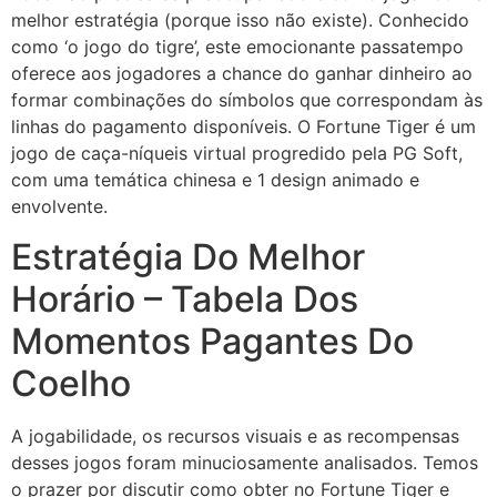
melhor estratégia (porque isso não existe). Conhecido
como ‘o jogo do tigre’, este emocionante passatempo
oferece aos jogadores a chance do ganhar dinheiro ao
formar combinações do símbolos que correspondam às
linhas do pagamento disponíveis. O Fortune Tiger é um
jogo de caça-níqueis virtual progredido pela PG Soft,
com uma temática chinesa e 1 design animado e
envolvente.
Estratégia Do Melhor
Horário – Tabela Dos
Momentos Pagantes Do
Coelho
A jogabilidade, os recursos visuais e as recompensas
desses jogos foram minuciosamente analisados. Temos
o prazer por discutir como obter no Fortune Tiger e