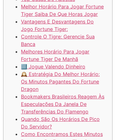
Melhor Horário Para Jogar Fortune
Tiger Saiba De Que Horas Jogar
Vantagens E Desvantagens Do
Jogo Fortune Tiger:
Controle O Tigre: Gerencie Sua
Banca
Melhores Horário Para Jogar
Fortune Tiger De Manhã
⃣ Jogue Valendo Dinheiro
🕰️ Estratégia Do Melhor Horário:
Os Minutos Pagantes Do Fortune
Dragon
Bookmakers Brasileiros Reagem Às
Especulações Da Janela De
Transferências Do Flamengo
Quando São Os Horários De Pico
Do Servidor?
Como Encontramos Estes Minutos