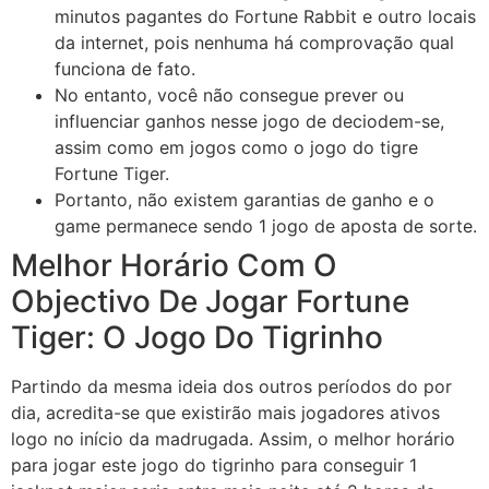
minutos pagantes do Fortune Rabbit e outro locais
da internet, pois nenhuma há comprovação qual
funciona de fato.
No entanto, você não consegue prever ou
influenciar ganhos nesse jogo de deciodem-se,
assim como em jogos como o jogo do tigre
Fortune Tiger.
Portanto, não existem garantias de ganho e o
game permanece sendo 1 jogo de aposta de sorte.
Melhor Horário Com O
Objectivo De Jogar Fortune
Tiger: O Jogo Do Tigrinho
Partindo da mesma ideia dos outros períodos do por
dia, acredita-se que existirão mais jogadores ativos
logo no início da madrugada. Assim, o melhor horário
para jogar este jogo do tigrinho para conseguir 1