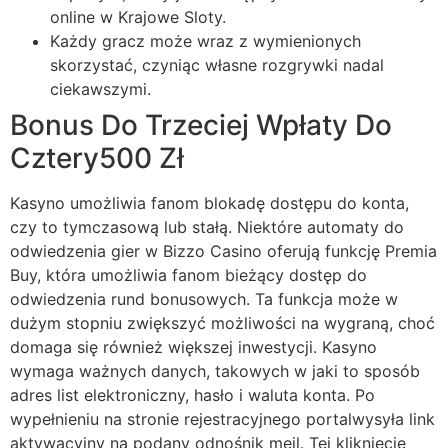
online w Krajowe Sloty.
Każdy gracz może wraz z wymienionych
skorzystać, czyniąc własne rozgrywki nadal
ciekawszymi.
Bonus Do Trzeciej Wpłaty Do
Cztery500 Zł
Kasyno umożliwia fanom blokadę dostępu do konta,
czy to tymczasową lub stałą. Niektóre automaty do
odwiedzenia gier w Bizzo Casino oferują funkcję Premia
Buy, która umożliwia fanom bieżący dostęp do
odwiedzenia rund bonusowych. Ta funkcja może w
dużym stopniu zwiększyć możliwości na wygraną, choć
domaga się również większej inwestycji. Kasyno
wymaga ważnych danych, takowych w jaki to sposób
adres list elektroniczny, hasło i waluta konta. Po
wypełnieniu na stronie rejestracyjnego portalwysyła link
aktywacyjny na podany odnośnik mejl. Tej kliknięcie