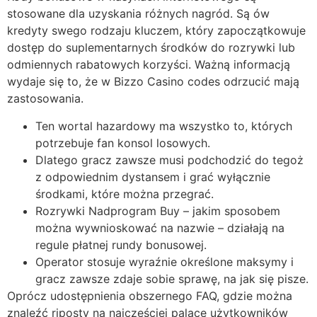
stosowane dla uzyskania różnych nagród. Są ów
kredyty swego rodzaju kluczem, który zapoczątkowuje
dostęp do suplementarnych środków do rozrywki lub
odmiennych rabatowych korzyści. Ważną informacją
wydaje się to, że w Bizzo Casino codes odrzucić mają
zastosowania.
Ten wortal hazardowy ma wszystko to, których
potrzebuje fan konsol losowych.
Dlatego gracz zawsze musi podchodzić do tegoż
z odpowiednim dystansem i grać wyłącznie
środkami, które można przegrać.
Rozrywki Nadprogram Buy – jakim sposobem
można wywnioskować na nazwie – działają na
regule płatnej rundy bonusowej.
Operator stosuje wyraźnie określone maksymy i
gracz zawsze zdaje sobie sprawę, na jak się pisze.
Oprócz udostępnienia obszernego FAQ, gdzie można
znaleźć riposty na najczęściej palące użytkowników