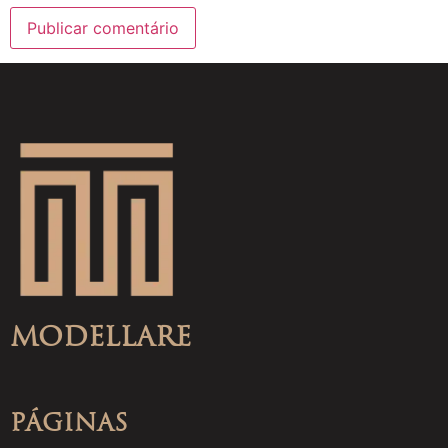
Modellare
Páginas