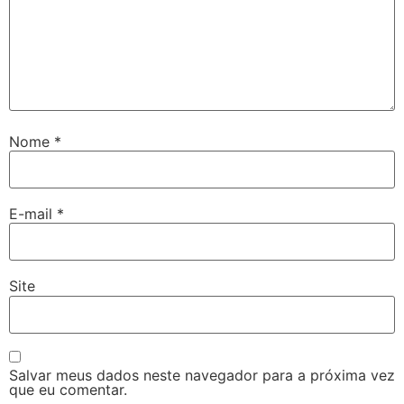
Nome
*
E-mail
*
Site
Salvar meus dados neste navegador para a próxima vez
que eu comentar.