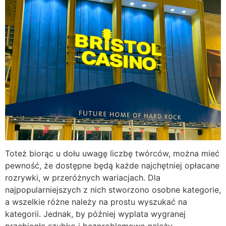
Toteż biorąc u dołu uwagę liczbę twórców, można mieć
pewność, że dostępne będą każde najchętniej opłacane
rozrywki, w przeróżnych wariacjach. Dla
najpopularniejszych z nich stworzono osobne kategorie,
a wszelkie różne należy na prostu wyszukać na
kategorii. Jednak, by później wyplata wygranej