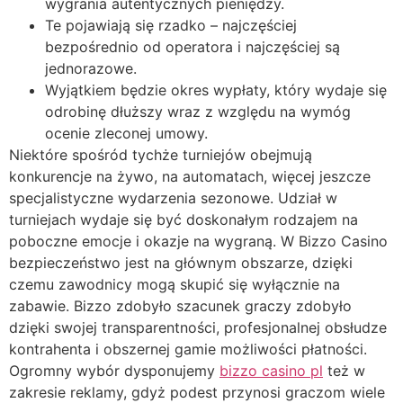
wygrania autentycznych pieniędzy.
Te pojawiają się rzadko – najczęściej
bezpośrednio od operatora i najczęściej są
jednorazowe.
Wyjątkiem będzie okres wypłaty, który wydaje się
odrobinę dłuższy wraz z względu na wymóg
ocenie zleconej umowy.
Niektóre spośród tychże turniejów obejmują
konkurencje na żywo, na automatach, więcej jeszcze
specjalistyczne wydarzenia sezonowe. Udział w
turniejach wydaje się być doskonałym rodzajem na
poboczne emocje i okazje na wygraną. W Bizzo Casino
bezpieczeństwo jest na głównym obszarze, dzięki
czemu zawodnicy mogą skupić się wyłącznie na
zabawie. Bizzo zdobyło szacunek graczy zdobyło
dzięki swojej transparentności, profesjonalnej obsłudze
kontrahenta i obszernej gamie możliwości płatności.
Ogromny wybór dysponujemy
bizzo casino pl
też w
zakresie reklamy, gdyż podest przynosi graczom wiele