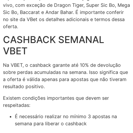
vivo, com exceção de Dragon Tiger, Super Sic Bo, Mega
Sic Bo, Baccarat e Andar Bahar. É importante conferir
no site da VBet os detalhes adicionais e termos dessa
oferta.
CASHBACK SEMANAL
VBET
Na VBET, o cashback garante até 10% de devolução
sobre perdas acumuladas na semana. Isso significa que
a oferta é válida apenas para apostas que não tiveram
resultado positivo.
Existem condições importantes que devem ser
respeitadas:
É necessário realizar no mínimo 3 apostas na
semana para liberar o cashback