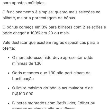
para apostas múltiplas.
O funcionamento é simples: quanto mais seleções no
bilhete, maior a porcentagem de bônus.
O bônus começa em 3% para bilhetes com 2 seleções e
pode chegar a 100% em 20 ou mais.
Vale destacar que existem regras específicas para a
oferta:
O mercado escolhido deve apresentar odds
mínimas de 1.30
Odds menores que 1.30 não participam da
bonificação
O limite máximo do bônus acumulador é de
R\$100.000
Bilhetes montados com BetBuilder, Edibet ou
apostas adicionais não qualificam