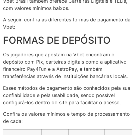
Vbet Brasil também oferece Carteiras Digitais e TEDs,
com valores mínimos baixos.
A seguir, confira as diferentes formas de pagamento da
Vbet:
FORMAS DE DEPÓSITO
Os jogadores que apostam na Vbet encontram o
depósito com Pix, carteiras digitais como a aplicativo
financeiro Pay4Fun e a AstroPay, e também
transferências através de instituições bancárias locais.
Esses métodos de pagamento são conhecidos pela sua
confiabilidade e pela usabilidade, sendo possível
configurá-los dentro do site para facilitar o acesso.
Confira os valores mínimos e tempo de processamento
de cada: