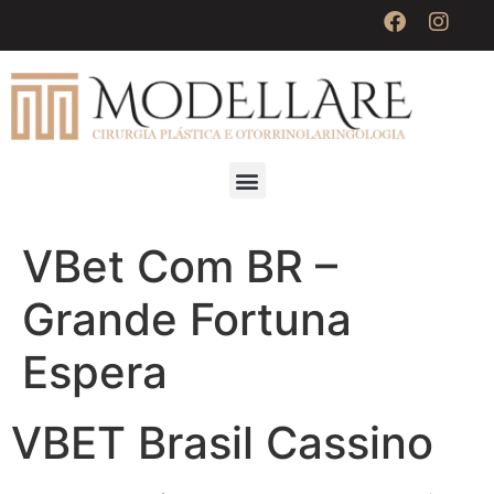
VBet Com BR –
Grande Fortuna
Espera
VBET Brasil Cassino