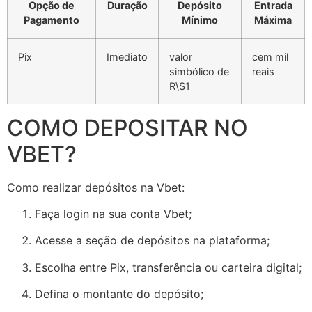
Opção de
Duração
Depósito
Entrada
Pagamento
Mínimo
Máxima
Pix
Imediato
valor
cem mil
simbólico de
reais
R\$1
COMO DEPOSITAR NO
VBET?
Como realizar depósitos na Vbet:
Faça login na sua conta Vbet;
Acesse a seção de depósitos na plataforma;
Escolha entre Pix, transferência ou carteira digital;
Defina o montante do depósito;