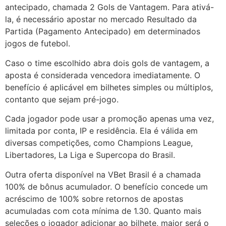
antecipado, chamada 2 Gols de Vantagem. Para ativá-
la, é necessário apostar no mercado Resultado da
Partida (Pagamento Antecipado) em determinados
jogos de futebol.
Caso o time escolhido abra dois gols de vantagem, a
aposta é considerada vencedora imediatamente. O
benefício é aplicável em bilhetes simples ou múltiplos,
contanto que sejam pré-jogo.
Cada jogador pode usar a promoção apenas uma vez,
limitada por conta, IP e residência. Ela é válida em
diversas competições, como Champions League,
Libertadores, La Liga e Supercopa do Brasil.
Outra oferta disponível na VBet Brasil é a chamada
100% de bônus acumulador. O benefício concede um
acréscimo de 100% sobre retornos de apostas
acumuladas com cota mínima de 1.30. Quanto mais
seleções o jogador adicionar ao bilhete, maior será o