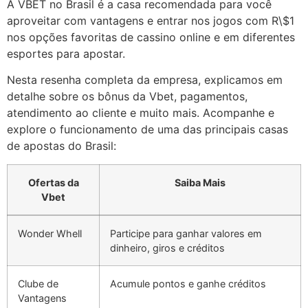
A VBET no Brasil é a casa recomendada para você
aproveitar com vantagens e entrar nos jogos com R\$1
nos opções favoritas de cassino online e em diferentes
esportes para apostar.
Nesta resenha completa da empresa, explicamos em
detalhe sobre os bônus da Vbet, pagamentos,
atendimento ao cliente e muito mais. Acompanhe e
explore o funcionamento de uma das principais casas
de apostas do Brasil:
Ofertas da
Saiba Mais
Vbet
Wonder Whell
Participe para ganhar valores em
dinheiro, giros e créditos
Clube de
Acumule pontos e ganhe créditos
Vantagens