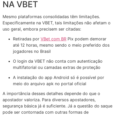
NA VBET
Mesmo plataformas consolidadas têm limitações.
Especificamente na VBET, tais limitações não afetam o
uso geral, embora precisem ser citadas:
Retiradas por
VBet com BR
Pix podem demorar
até 12 horas, mesmo sendo o meio preferido dos
jogadores no Brasil
O login da VBET não conta com autenticação
multifatorial ou camadas extras de proteção
A instalação do app Android só é possível por
meio do arquivo apk no portal oficial
A importância desses detalhes depende do que o
apostador valoriza. Para diversos apostadores,
segurança básica já é suficiente. Já a questão do saque
pode ser contornada com outras formas de