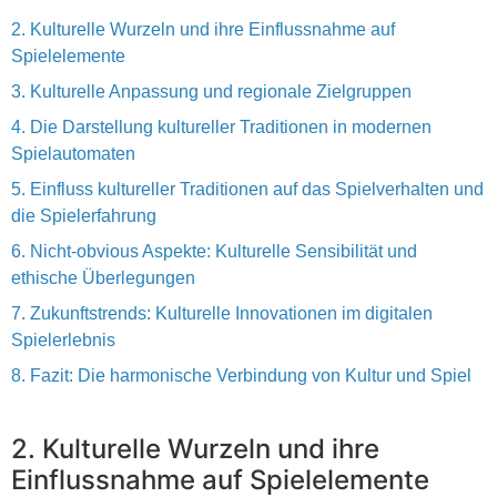
2. Kulturelle Wurzeln und ihre Einflussnahme auf
Spielelemente
3. Kulturelle Anpassung und regionale Zielgruppen
4. Die Darstellung kultureller Traditionen in modernen
Spielautomaten
5. Einfluss kultureller Traditionen auf das Spielverhalten und
die Spielerfahrung
6. Nicht-obvious Aspekte: Kulturelle Sensibilität und
ethische Überlegungen
7. Zukunftstrends: Kulturelle Innovationen im digitalen
Spielerlebnis
8. Fazit: Die harmonische Verbindung von Kultur und Spiel
2. Kulturelle Wurzeln und ihre
Einflussnahme auf Spielelemente