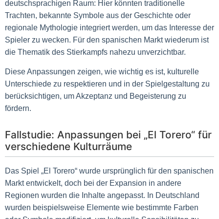
deutschsprachigen Raum: Hier könnten traditionelle
Trachten, bekannte Symbole aus der Geschichte oder
regionale Mythologie integriert werden, um das Interesse der
Spieler zu wecken. Für den spanischen Markt wiederum ist
die Thematik des Stierkampfs nahezu unverzichtbar.
Diese Anpassungen zeigen, wie wichtig es ist, kulturelle
Unterschiede zu respektieren und in der Spielgestaltung zu
berücksichtigen, um Akzeptanz und Begeisterung zu
fördern.
Fallstudie: Anpassungen bei „El Torero“ für
verschiedene Kulturräume
Das Spiel „El Torero“ wurde ursprünglich für den spanischen
Markt entwickelt, doch bei der Expansion in andere
Regionen wurden die Inhalte angepasst. In Deutschland
wurden beispielsweise Elemente wie bestimmte Farben