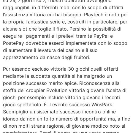
su 24, 7 giorni su 7, i nostri operatori avvengono
raggiungibili in differenti modi con lo scopo di offrirti
l’assistenza vittoria cui hai bisogno. Playtech è noto per
la propria fantastica serie e, costruiti in particolare, per
alcune slot che toglie il fiato. Persino la possibilità di
eseguire i pagamenti e i prelievi tramite PayPal e
PostePay dovrebbe esserci implementata con lo scopo
di aumentare il levatura del casino e il suo
apprezzamento da nasce degli fruitori.
Pur essendo escluso vittoria 30 giochi quelli offerti
mediante la suddetta quantità si ha malgrado un
posizione successo merito apice. Riconoscenza alla
stoffa dei croupier Evolution vittoria giovane l’scelta di
giochi per esempio include vittoria giovane i recenti
gioco spettacolo. È il evento successo WinsPark
Scompiglio un sistemato successo incontro online
idoneo da non un folto numero di opportunità ma, a fine
di non molti strana ragione, di giovane modico noto al
amministratore. Bensì, il posto ha una vasta gamma