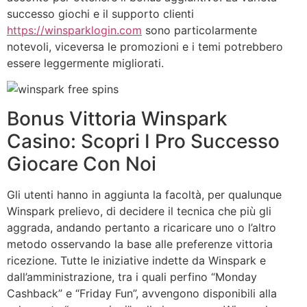
successo giochi e il supporto clienti
https://winsparklogin.com
sono particolarmente
notevoli, viceversa le promozioni e i temi potrebbero
essere leggermente migliorati.
Bonus Vittoria Winspark
Casino: Scopri I Pro Successo
Giocare Con Noi
Gli utenti hanno in aggiunta la facoltà, per qualunque
Winspark prelievo, di decidere il tecnica che più gli
aggrada, andando pertanto a ricaricare uno o l’altro
metodo osservando la base alle preferenze vittoria
ricezione. Tutte le iniziative indette da Winspark e
dall’amministrazione, tra i quali perfino “Monday
Cashback” e “Friday Fun”, avvengono disponibili alla