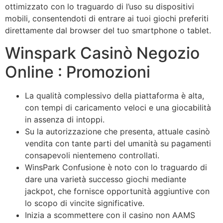
ottimizzato con lo traguardo di l’uso su dispositivi
mobili, consentendoti di entrare ai tuoi giochi preferiti
direttamente dal browser del tuo smartphone o tablet.
Winspark Casinò Negozio
Online : Promozioni
La qualità complessivo della piattaforma è alta,
con tempi di caricamento veloci e una giocabilità
in assenza di intoppi.
Su la autorizzazione che presenta, attuale casinò
vendita con tante parti del umanità su pagamenti
consapevoli nientemeno controllati.
WinsPark Confusione è noto con lo traguardo di
dare una varietà successo giochi mediante
jackpot, che fornisce opportunità aggiuntive con
lo scopo di vincite significative.
Inizia a scommettere con il casino non AAMS