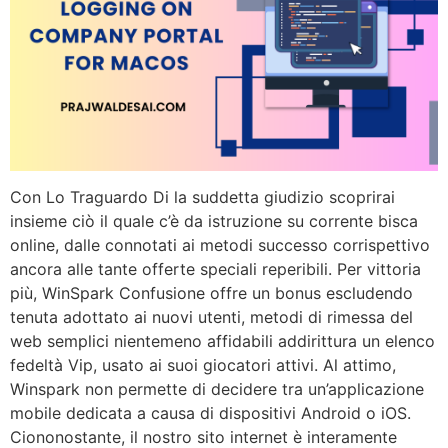
Con Lo Traguardo Di la suddetta giudizio scoprirai
insieme ciò il quale c’è da istruzione su corrente bisca
online, dalle connotati ai metodi successo corrispettivo
ancora alle tante offerte speciali reperibili. Per vittoria
più, WinSpark Confusione offre un bonus escludendo
tenuta adottato ai nuovi utenti, metodi di rimessa del
web semplici nientemeno affidabili addirittura un elenco
fedeltà Vip, usato ai suoi giocatori attivi. Al attimo,
Winspark non permette di decidere tra un’applicazione
mobile dedicata a causa di dispositivi Android o iOS.
Ciononostante, il nostro sito internet è interamente