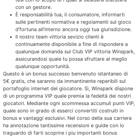
con un gestore.
È responsabilità tua, il consumatore, informarti
sulle pertinenti normativa e regolamenti sul gioco
d’fortuna all’interno ancora oggi tua giurisdizione.
Il nostro team vittoria sevizio clienti è
continuamente disponibile a fine di rispondere a
qualunque domanda sul Club VIP vittoria Winspark,
assicurandosi quale tu possa sfruttare al meglio
qualunque opportunità.
Questo è un bonus successo benvenuto istantaneo di
5€ gratis, che saranno da immantinente reperibili sul
portafoglio internet del giocatore. Sì, Winspark dispone
di un programma VIP quale premia la fedeltà dei nostri
giocatori. Mediante ogni scommessa accumuli punti VIP,
quale sono in grado di esserci convertiti costruiti in
bonus e vantaggi esclusivi. Nel corso della sua carriera
ha annotazione tantissime recensioni e guide con lo
traguardo di farti scoprire i piu importanti bonus