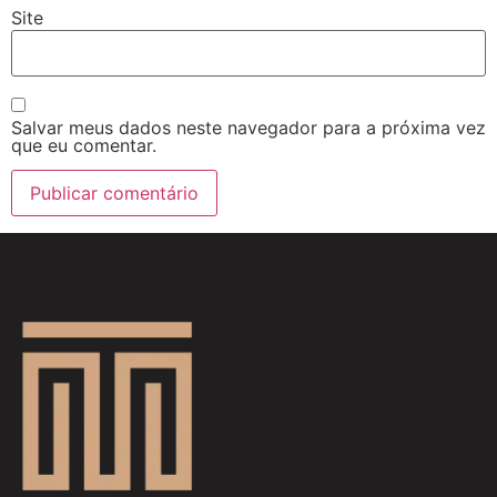
Site
Salvar meus dados neste navegador para a próxima vez
que eu comentar.