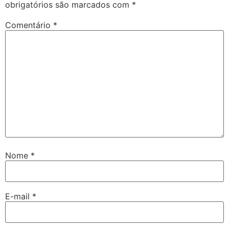
obrigatórios são marcados com
*
Comentário
*
Nome
*
E-mail
*