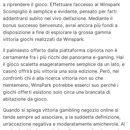
a riprendere il gioco. Effettuare l’accesso al Winspark
Scompiglio è semplice e evidente, pensato per farti
addentrarsi subito nel vivo dell’azione. Mediante il
bonus successo benvenuto, avrai ancora più fondi a
disposizione a fine di esplorare la grossa gamma
vittoria giochi realizzati da Winspark.
Il palinsesto offerto dalla piattaforma cipriota non è
certamente fra i più ricchi del panorama e-gaming. Hai
il gioco scaletta esageratamente semplice da un lato, e
casinò offrirà più vittoria una sola edizione. Però, nei
confronti chi è alla ricerca vittoria non so che
nientemeno, WinsPark potrebbe esserci suo perché i
giochi offerti esistono solo circa una brancata di
abitazione da gioco.
Quando si spiega vittoria gambling negozio online si
tende sempre ad associare, a la suddetta definizione,
un’accezione negativa e moderatamente amichevole. Al