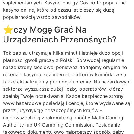
suplementarnych. Kasyno Energy Casino to popularne
kasyno online, które od czasu lat cieszy się dużą
popularnością wśród zawodników.
⭐czy Mogę Grać Na
Urządzeniach Przenośnych?
Tok zapisu utrzymuje kilka minut i istnieje dużo opcji
płatności gwoli graczy z Polski. Sprawdzaj regularnie
nasze strony sieciowe, ponieważ dodajemy oryginalne
recenzje kasyn przez internet platformy komórkowe a
także aktualizujemy promocje i premie. Na hazardowym
sektorze wyszukasz dużej liczby operatorów, którzy
spełnią Twoje oczekiwania. Każde bezpieczne strony
www hazardowe posiadają licencje, które wydawane są
przez jurysdykcję poszczególnych krajów –
najpowszechniej znakomite są choćby Malta Gaming
Authority lub UK Gambling Commission. Posiadanie
takowego dokumentu owo najprostszy sposób, żeby