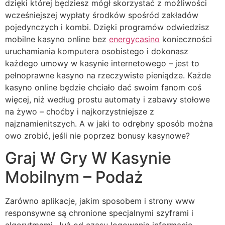
dzięki której będziesz mógł skorzystać z możliwości
wcześniejszej wypłaty środków spośród zakładów
pojedynczych i kombi. Dzięki programów odwiedzisz
mobilne kasyno online bez
energycasino
konieczności
uruchamiania komputera osobistego i dokonasz
każdego umowy w kasynie internetowego – jest to
pełnoprawne kasyno na rzeczywiste pieniądze. Każde
kasyno online będzie chciało dać swoim fanom coś
więcej, niż według prostu automaty i zabawy stołowe
na żywo – choćby i najkorzystniejsze z
najznamienitszych. A w jaki to odrębny sposób można
owo zrobić, jeśli nie poprzez bonusy kasynowe?
Graj W Gry W Kasynie
Mobilnym – Podaż
Zarówno aplikacje, jakim sposobem i strony www
responsywne są chronione specjalnymi szyframi i