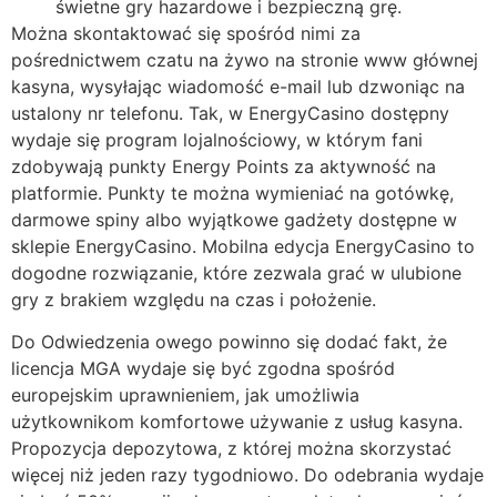
świetne gry hazardowe i bezpieczną grę.
Można skontaktować się spośród nimi za
pośrednictwem czatu na żywo na stronie www głównej
kasyna, wysyłając wiadomość e-mail lub dzwoniąc na
ustalony nr telefonu. Tak, w EnergyCasino dostępny
wydaje się program lojalnościowy, w którym fani
zdobywają punkty Energy Points za aktywność na
platformie. Punkty te można wymieniać na gotówkę,
darmowe spiny albo wyjątkowe gadżety dostępne w
sklepie EnergyCasino. Mobilna edycja EnergyCasino to
dogodne rozwiązanie, które zezwala grać w ulubione
gry z brakiem względu na czas i położenie.
Do Odwiedzenia owego powinno się dodać fakt, że
licencja MGA wydaje się być zgodna spośród
europejskim uprawnieniem, jak umożliwia
użytkownikom komfortowe używanie z usług kasyna.
Propozycja depozytowa, z której można skorzystać
więcej niż jeden razy tygodniowo. Do odebrania wydaje