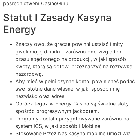
pośrednictwem CasinoGuru.
Statut I Zasady Kasyna
Energy
Znaczy owo, że gracze powinni ustalać limity
gwoli mojej dziurki – zarówno pod względem
czasu spędzonego na produkcji, w jaki sposób i
kwoty, którą są gotowi przeznaczyć na rozrywkę
hazardową.
Aby mieć w pełni czynne konto, powinieneś podać
swe istotne dane własne, w jaki sposób imię i
nazwisko oraz adres.
Oprócz tegoż w Energy Casino są świetne sloty
spośród progresywnym jackpotem.
Programy zostało przygotowywane zarówno na
system iOS, w jaki sposób i Mobilne.
Stosowane Przez Nas kasyno mobilne umożliwia