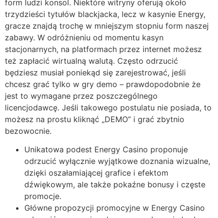
form ludzi konsol. Niektóre witryny oferują około
trzydzieści tytułów blackjacka, lecz w kasynie Energy,
gracze znajdą trochę w mniejszym stopniu form naszej
zabawy. W odróżnieniu od momentu kasyn
stacjonarnych, na platformach przez internet możesz
też zapłacić wirtualną walutą. Często odrzucić
będziesz musiał poniekąd się zarejestrować, jeśli
chcesz grać tylko w gry demo – prawdopodobnie że
jest to wymagane przez poszczególnego
licencjodawcę. Jeśli takowego postulatu nie posiada, to
możesz na prostu kliknąć „DEMO” i grać zbytnio
bezowocnie.
Unikatowa podest Energy Casino proponuje
odrzucić wyłącznie wyjątkowe doznania wizualne,
dzięki oszałamiającej grafice i efektom
dźwiękowym, ale także pokaźne bonusy i częste
promocje.
Główne propozycji promocyjne w Energy Casino