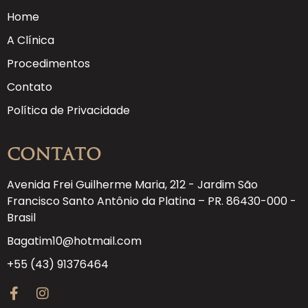
Home
A Clínica
Procedimentos
Contato
Política de Privacidade
Contato
Avenida Frei Guilherme Maria, 212 - Jardim São
Francisco Santo Antônio da Platina – PR. 86430-000 -
Brasil
Bagatim10@hotmail.com
+55 (43) 91376464